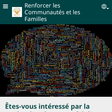
Skip to main content
Renforcer les
Se
Communautés et les
Familles
Êtes-vous intéressé par la